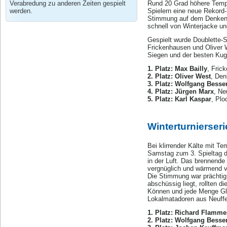
Verabredung zu anderen Zeiten gespielt
Rund 20 Grad höhere Tempe
werden.
Spielern eine neue Rekord-
Stimmung auf dem Denkendor
schnell von Winterjacke un
Gespielt wurde Doublette-
Frickenhausen und Oliver 
Siegen und der besten Kuge
1. Platz: Max Bailly
, Fric
2. Platz: Oliver West
, Den
3. Platz: Wolfgang Besse
4. Platz: Jürgen Marx
, Ne
5. Platz: Karl Kaspar
, Plo
Winterturnierseri
Bei klirrender Kälte mit T
Samstag zum 3. Spieltag de
in der Luft. Das brennend
vergnüglich und wärmend vo
Die Stimmung war prächtig,
abschüssig liegt, rollten 
Können und jede Menge Glü
Lokalmatadoren aus Neuffen
1. Platz: Richard Flamme
2. Platz: Wolfgang Besse