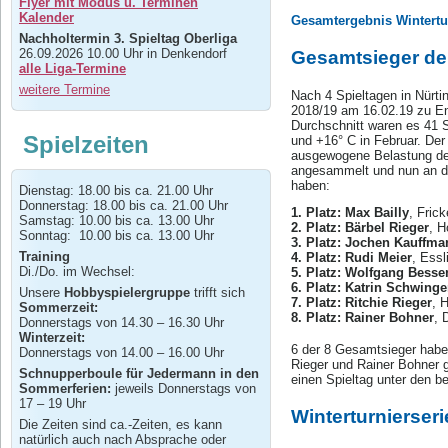
Flyer mit Modus u. Terminen
Kalender
Gesamtergebnis Wintertur
Nachholtermin 3. Spieltag Oberliga
26.09.2026 10.00 Uhr in Denkendorf
Gesamtsieger de
alle Liga-Termine
weitere Termine
Nach 4 Spieltagen in Nürti
2018/19 am 16.02.19 zu En
Durchschnitt waren es 41 S
Spielzeiten
und +16° C in Februar. Der
ausgewogene Belastung der 
angesammelt und nun an die
haben:
Dienstag: 18.00 bis ca. 21.00 Uhr
Donnerstag: 18.00 bis ca. 21.00 Uhr
1. Platz: Max Bailly
, Fric
Samstag: 10.00 bis ca. 13.00 Uhr
2. Platz: Bärbel Rieger
, H
Sonntag: 10.00 bis ca. 13.00 Uhr
3. Platz: Jochen Kauffma
Training
4. Platz: Rudi Meier
, Essl
Di./Do. im Wechsel:
5. Platz: Wolfgang Besse
6. Platz: Katrin Schwinge
Unsere
Hobbyspielergruppe
trifft sich
7. Platz: Ritchie Rieger
, 
Sommerzeit:
8. Platz: Rainer Bohner
, 
Donnerstags von 14.30 – 16.30 Uhr
Winterzeit:
6 der 8 Gesamtsieger haben
Donnerstags von 14.00 – 16.00 Uhr
Rieger und Rainer Bohner g
Schnupperboule für Jedermann in den
einen Spieltag unter den 
Sommerferien:
jeweils Donnerstags von
17 – 19 Uhr
Winterturnierseri
Die Zeiten sind ca.-Zeiten, es kann
natürlich auch nach Absprache oder