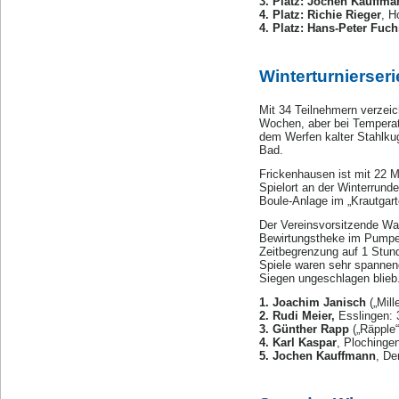
3. Platz: Jochen Kauffma
4. Platz: Richie Rieger
, H
4. Platz: Hans-Peter Fuch
Winterturnierser
Mit 34 Teilnehmern verzeich
Wochen, aber bei Temperat
dem Werfen kalter Stahlku
Bad.
Frickenhausen ist mit 22 Mi
Spielort an der Winterrun
Boule-Anlage im „Krautgar
Der Vereinsvorsitzende Wal
Bewirtungstheke im Pumpen
Zeitbegrenzung auf 1 Stund
Spiele waren sehr spannen
Siegen ungeschlagen blieb.
1. Joachim Janisch
(„Mill
2. Rudi Meier,
Esslingen: 
3. Günther Rapp
(„Räpple“
4. Karl Kaspar
, Plochinge
5. Jochen Kauffmann
, De