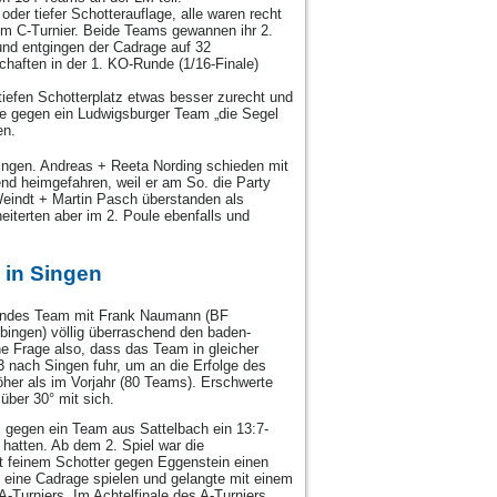
oder tiefer Schotterauflage, alle waren recht
 im C-Turnier. Beide Teams gewannen ihr 2.
 und entgingen der Cadrage auf 32
chaften in der 1. KO-Runde (1/16-Finale)
iefen Schotterplatz etwas besser zurecht und
sie gegen ein Ludwigsburger Team „die Segel
en.
ingen. Andreas + Reeta Nording schieden mit
nd heimgefahren, weil er am So. die Party
 Weindt + Martin Pasch überstanden als
eiterten aber im 2. Poule ebenfalls und
 in Singen
ifendes Team mit Frank Naumann (BF
bingen) völlig überraschend den baden-
ne Frage also, dass das Team in gleicher
nach Singen fuhr, um an die Erfolge des
her als im Vorjahr (80 Teams). Erschwerte
über 30° mit sich.
l gegen ein Team aus Sattelbach ein 13:7-
 hatten. Ab dem 2. Spiel war die
t feinem Schotter gegen Eggenstein einen
 eine Cadrage spielen und gelangte mit einem
Turniers. Im Achtelfinale des A-Turniers