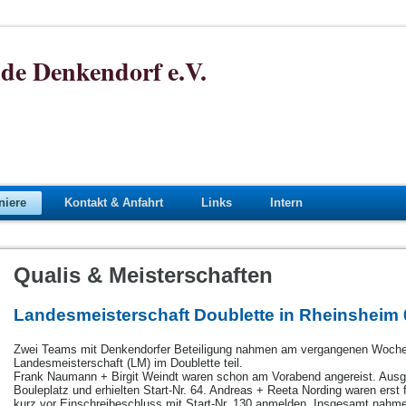
de Denkendorf e.V.
niere
Kontakt & Anfahrt
Links
Intern
Qualis & Meisterschaften
Landesmeisterschaft Doublette in Rheinsheim 
Zwei Teams mit Denkendorfer Beteiligung nahmen am vergangenen Wochen
Landesmeisterschaft (LM) im Doublette teil.
Frank Naumann + Birgit Weindt waren schon am Vorabend angereist. Ausge
Bouleplatz und erhielten Start-Nr. 64. Andreas + Reeta Nording waren ers
kurz vor Einschreibeschluss mit Start-Nr. 130 anmelden. Insgesamt nahme