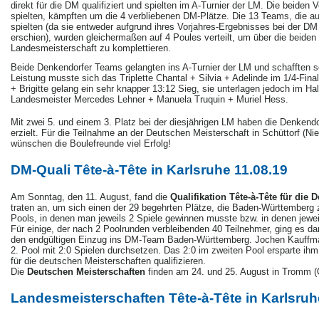
direkt für die DM qualifiziert und spielten im A-Turnier der LM. Die beiden 
spielten, kämpften um die 4 verbliebenen DM-Plätze. Die 13 Teams, die a
spielten (da sie entweder aufgrund ihres Vorjahres-Ergebnisses bei der DM
erschien), wurden gleichermaßen auf 4 Poules verteilt, um über die beiden
Landesmeisterschaft zu komplettieren.
Beide Denkendorfer Teams gelangten ins A-Turnier der LM und schafften so
Leistung musste sich das Triplette Chantal + Silvia + Adelinde im 1/4-Fin
+ Brigitte gelang ein sehr knapper 13:12 Sieg, sie unterlagen jedoch im Ha
Landesmeister Mercedes Lehner + Manuela Truquin + Muriel Hess.
Mit zwei 5. und einem 3. Platz bei der diesjährigen LM haben die Denkend
erzielt. Für die Teilnahme an der Deutschen Meisterschaft in Schüttor
wünschen die Boulefreunde viel Erfolg!
DM-Quali Tête-à-Tête in Karlsruhe 11.08.19
Am Sonntag, den 11. August, fand die
Qualifikation Tête-à-Tête für die
traten an, um sich einen der 29 begehrten Plätze, die Baden-Württemberg
Pools, in denen man jeweils 2 Spiele gewinnen musste bzw. in denen jew
Für einige, der nach 2 Poolrunden verbleibenden 40 Teilnehmer, ging es d
den endgültigen Einzug ins DM-Team Baden-Württemberg. Jochen Kauffman
2. Pool mit 2:0 Spielen durchsetzen. Das 2:0 im zweiten Pool ersparte ihm
für die deutschen Meisterschaften qualifizieren.
Die
Deutschen Meisterschaften
finden am 24. und 25. August in Tromm (
Landesmeisterschaften Tête-à-Tête in Karlsruh