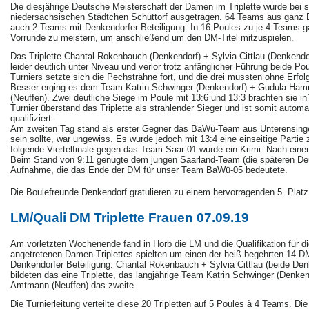
Die diesjährige Deutsche Meisterschaft der Damen im Triplette wurde bei 
niedersächsischen Städtchen Schüttorf ausgetragen. 64 Teams aus ganz De
auch 2 Teams mit Denkendorfer Beteiligung. In 16 Poules zu je 4 Teams gal
Vorrunde zu meistern, um anschließend um den DM-Titel mitzuspielen.
Das Triplette Chantal Rokenbauch (Denkendorf) + Sylvia Cittlau (Denkendo
leider deutlich unter Niveau und verlor trotz anfänglicher Führung beide P
Turniers setzte sich die Pechsträhne fort, und die drei mussten ohne Erfol
Besser erging es dem Team Katrin Schwinger (Denkendorf) + Gudula Ham
(Neuffen). Zwei deutliche Siege im Poule mit 13:6 und 13:3 brachten sie i
Turnier überstand das Triplette als strahlender Sieger und ist somit autom
qualifiziert.
Am zweiten Tag stand als erster Gegner das BaWü-Team aus Unterensinge
sein sollte, war ungewiss. Es wurde jedoch mit 13:4 eine einseitige Parti
folgende Viertelfinale gegen das Team Saar-01 wurde ein Krimi. Nach eine
Beim Stand von 9:11 genügte dem jungen Saarland-Team (die späteren Deu
Aufnahme, die das Ende der DM für unser Team BaWü-05 bedeutete.
Die Boulefreunde Denkendorf gratulieren zu einem hervorragenden 5. Platz
LM/Quali DM Triplette Frauen 07.09.19
Am vorletzten Wochenende fand in Horb die LM und die Qualifikation für di
angetretenen Damen-Triplettes spielten um einen der heiß begehrten 14 DM
Denkendorfer Beteiligung: Chantal Rokenbauch + Sylvia Cittlau (beide De
bildeten das eine Triplette, das langjährige Team Katrin Schwinger (Denk
Amtmann (Neuffen) das zweite.
Die Turnierleitung verteilte diese 20 Tripletten auf 5 Poules à 4 Teams. D