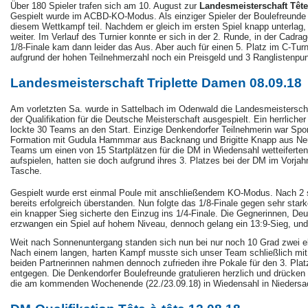
Über 180 Spieler trafen sich am 10. August zur
Landesmeisterschaft Tête
Gespielt wurde im ACBD-KO-Modus. Als einziger Spieler der Boulefreund
diesem Wettkampf teil. Nachdem er gleich im ersten Spiel knapp unterlag, 
weiter. Im Verlauf des Turnier konnte er sich in der 2. Runde, in der Cadra
1/8-Finale kam dann leider das Aus. Aber auch für einen 5. Platz im C-Tur
aufgrund der hohen Teilnehmerzahl noch ein Preisgeld und 3 Ranglistenpun
Landesmeisterschaft Triplette Damen 08.09.18
Am vorletzten Sa. wurde in Sattelbach im Odenwald die Landesmeistersch
der Qualifikation für die Deutsche Meisterschaft ausgespielt. Ein herrlich
lockte 30 Teams an den Start. Einzige Denkendorfer Teilnehmerin war Sportw
Formation mit Gudula Hammmar aus Backnang und Brigitte Knapp aus Neu
Teams um einen von 15 Startplätzen für die DM in Wiedensahl wetteiferten, 
aufspielen, hatten sie doch aufgrund ihres 3. Platzes bei der DM im Vorjahr
Tasche.
Gespielt wurde erst einmal Poule mit anschließendem KO-Modus. Nach 2 si
bereits erfolgreich überstanden. Nun folgte das 1/8-Finale gegen sehr sta
ein knapper Sieg sicherte den Einzug ins 1/4-Finale. Die Gegnerinnen, D
erzwangen ein Spiel auf hohem Niveau, dennoch gelang ein 13:9-Sieg, und 
Weit nach Sonnenuntergang standen sich nun bei nur noch 10 Grad zwei eb
Nach einem langen, harten Kampf musste sich unser Team schließlich mit 
beiden Partnerinnen nahmen dennoch zufrieden ihre Pokale für den 3. Plat
entgegen. Die Denkendorfer Boulefreunde gratulieren herzlich und drücken
die am kommenden Wochenende (22./23.09.18) in Wiedensahl in Niedersac