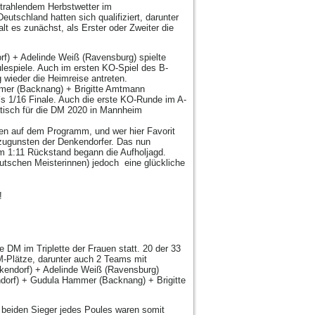
strahlendem Herbstwetter im
utschland hatten sich qualifiziert, darunter
t es zunächst, als Erster oder Zweiter die
rf) + Adelinde Weiß (Ravensburg) spielte
oulespiele. Auch im ersten KO-Spiel des B-
g wieder die Heimreise antreten.
mer (Backnang) + Brigitte Amtmann
n`s 1/16 Finale. Auch die erste KO-Runde im A-
atisch für die DM 2020 in Mannheim
n auf dem Programm, und wer hier Favorit
e zugunsten der Denkendorfer. Das nun
m 1:11 Rückstand begann die Aufholjagd.
tschen Meisterinnen) jedoch eine glückliche
!
e DM im Triplette der Frauen statt. 20 der 33
-Plätze, darunter auch 2 Teams mit
nkendorf) + Adelinde Weiß (Ravensburg)
endorf) + Gudula Hammer (Backnang) + Brigitte
ie beiden Sieger jedes Poules waren somit