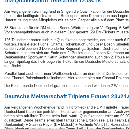
DM-Qualifikation Tête-à-tête 12.08.18
Am vergangenen Sonntag fand in Singen die Qualifikation für die Deutsche 
tête ist die kniffligste Disziplin im Boulesport, eine Kombination aus Leg
Unterstützung eines Mitspielers mit seinem Gegner allein auf dem Platz st
35 Startplätze für die DM stehen Baden-Württemberg zur Verfügung. 6 BaW
Vorjahresergebnisses auch in diesem Jahr gesetzt, 29 DM-Tickets musste
126 Teilnehmer hatten sich zur Qualifikation angemeldet, darunter auch 6 
wollten. Hans-Peter Fuchs, Chantal Rokenbauch und Josef Bosch „überlebte
es den verbliebenen 3 Denkendorfer Regionalliga-Spielern. Doch nach ner
Schatten mussten sich am Ende des 2. Poules auch Jochen Kaufmann und
Denkendorfer Sportwartin Katrin Schwinger überstand auch den 2. Poule er
langen Spieltag das heiß begehrte Ticket für die Deutsche Meisterschaft
stattfindet.
Parallel fand auch der Tireur-Wettbewerb statt, an dem die 3 Denkendorfe
und Chantal Rokenbauch teilnahmen. Hier konnte sich nur Chantal Rokenba
Die Boulefreunde Denkendorf gratulieren herzlich und werden in 2 Woche
Deutsche Meisterschaft Triplette Frauen 23./24.
Am vergangenen Wochenende fand in Horb/Neckar die DM Triplette Frauen
Deutschland traten bei perfektem Herbstwetter gegeneinander an. Auch zw
hatten sich mit ihren Teams beim bad.-württ. Qualifikationsturnier am 09.
qualifiziert. Beide Teams erreichten fantastische Ergebnisse: Das Team
Denkendorf) + Sabrina Royer (BF Malsch) + Adelinde Weiß (TL Ravensburg
Platz. Noch erfolgreicher spielte das Team BaWü8 mit der Denkendorfer Sp