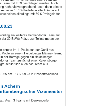
ner Team mit 13:9 geschlagen werden. Auch
ung recht vielversprechend, doch dann erlebte
 mit einer 10:13-Niederlage alle Träume auf
sscheiden allerdings mit 30 € Preisgeld für
.08.23
ording ein weiteres Denkendorfer Team zur
n der 30 BaWü-Plätze zur Teilnahme an der
 bereits im 1. Poule aus der Quali aus.
1. Poule an einem Heidelberger Männer-Team,
in der Barrage gegen ein Heidelberger
ndorfer Team zunächst einer Ravensburger
egte schließlich auch das Team aus
e Ü55 am 16./17.09.23 in Ensdorf/Saarland
 in Achern
rttembergischer Vizemeister
tatt. Auch 3 Teams mit Denkendorfer