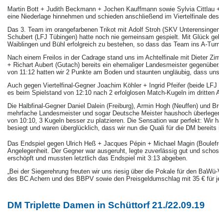
Martin Bott + Judith Beckmann + Jochen Kauffmann sowie Sylvia Cittlau +
eine Niederlage hinnehmen und schieden anschließend im Viertelfinale des
Das 3. Team im orangefarbenen Trikot mit Adolf Stroh (SKV Unterensinge
Schubert (LFJ Tübingen) hatte noch nie gemeinsam gespielt. Mit Glück ge
Waiblingen und Bühl erfolgreich zu bestehen, so dass das Team ins A-Turn
Nach einem Freilos in der Cadrage stand uns im Achtelfinale mit Dieter Zi
+ Richart Aubert (Gutach) bereits ein ehemaliger Landesmeister gegenübe
von 11:12 hatten wir 2 Punkte am Boden und staunten ungläubig, dass uns 
Auch gegen Viertelfinal-Gegner Joachim Köhler + Ingrid Pfeifer (beide LFJ
es beim Spielstand von 12:10 nach 2 erfolglosen Match-Kugeln im dritten 
Die Halbfinal-Gegner Daniel Dalein (Freiburg), Armin Hogh (Neuffen) und B
mehrfache Landesmeister und sogar Deutsche Meister haushoch überlegen
von 10:10, 3 Kugeln besser zu platzieren. Die Sensation war perfekt: Wir ha
besiegt und waren überglücklich, dass wir nun die Quali für die DM bereits 
Das Endspiel gegen Ulrich Heß + Jacques Pépin + Michael Magin (Boulefr
Angelegenheit. Der Gegner war ausgeruht, legte zuverlässig gut und schos
erschöpft und mussten letztlich das Endspiel mit 3:13 abgeben.
„Bei der Siegerehrung freuten wir uns riesig über die Pokale für den BaWu
des BC Achern und des BBPV sowie den Preisgeldumschlag mit 35 € für j
DM Triplette Damen in Schüttorf 21./22.09.19