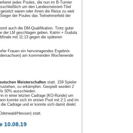
Verlierer jedes Poules, die nun im B-Turnier
usschließlich um den Landesmeistert-Titel
 gesetzt waren oder ihnen die Reise zu weit
 Sieger der Poules das Teilnehmerfeld der
mit auch die DM-Qualifikation. Trotz guter
ale der LM geschlagen geben. Katrin + Gudula
lbfinale mit 11:13 gegen die späteren
orfer Frauen ein hervorragendes Ergebnis
f (Niedersachsen) am kommenden Wochenende
 Deutschen Meisterschaften
statt. 159 Spieler
 zustehen, zu erkämpfen. Gespielt wurden 2
eils 50% ausschieden.
ann in einer letzten Cadrage (KO-Runde) um
n konnte sich im ersten Pool mit 2:1 und im
 die Cadrage und er konnte sich damit direkt
Odenwald/Hessen) statt.
e 10.08.19