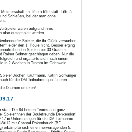
Meisterschaft im Tête-à-tête statt. Tête-à-
en und Schießen, bei der man ohne
eht.
ü-Spieler waren aufgrund ihres
n also ausgespielt werden.
Denkendorfer Spieler, die ihr Glück versuchen
n“ leider den 1. Poule nicht. Besser erging
venaufreibenden Spielen bei 33 Grad im
 Rainer Bohner geschlagen geben. Nur die
folgreich und ergatterte sich nach einem
, die in 2 Wochen in Tromm im Odenwald
r Spieler Jochen Kauffmann, Katrin Schwinger
uch für die DM-Teilnahme qualifizieren.
n die Daumen drücken!
09.17
 statt. Die 64 besten Teams aus ganz
ei Spielerinnen der Boulefreunde Denkendorf
09.17 in Unterensingen für die DM-Teilnahme
 BaWü12 mit Chantal Rokenbauch (BF
) erkämpfte sich einen hervorragenden 5.
ortwartin Katrin Schwinger + Brigitte Knapp