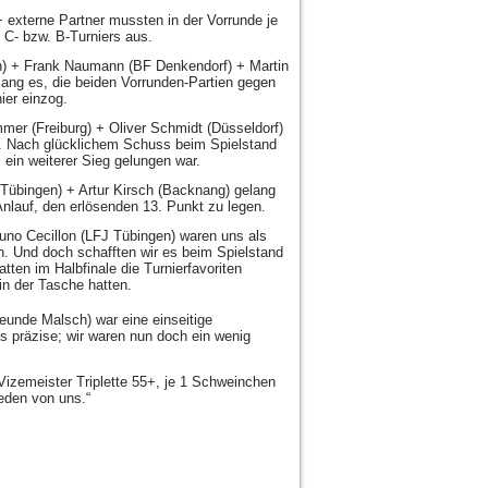
 externe Partner mussten in der Vorrunde je
 C- bzw. B-Turniers aus.
n) + Frank Naumann (BF Denkendorf) + Martin
lang es, die beiden Vorrunden-Partien gegen
ier einzog.
mmer (Freiburg) + Oliver Schmidt (Düsseldorf)
r. Nach glücklichem Schuss beim Spielstand
ein weiterer Sieg gelungen war.
 Tübingen) + Artur Kirsch (Backnang) gelang
Anlauf, den erlösenden 13. Punkt zu legen.
runo Cecillon (LFJ Tübingen) waren uns als
. Und doch schafften wir es beim Spielstand
tten im Halbfinale die Turnierfavoriten
in der Tasche hatten.
eunde Malsch) war eine einseitige
s präzise; wir waren nun doch ein wenig
̈-Vizemeister Triplette 55+, je 1 Schweinchen
eden von uns.“