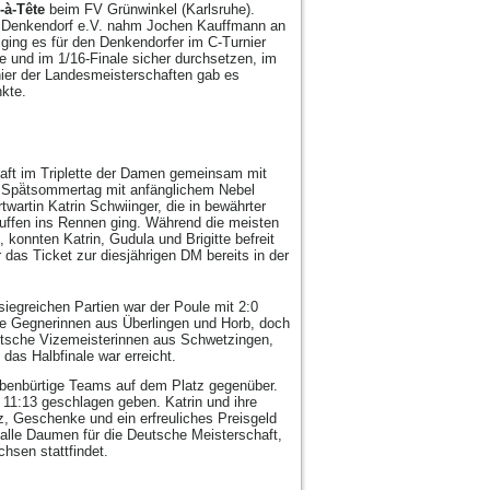
-à-Tête
beim FV Grünwinkel (Karlsruhe).
e Denkendorf e.V. nahm Jochen Kauffmann an
ging es für den Denkendorfer im C-Turnier
ge und im 1/16-Finale sicher durchsetzen, im
nier der Landesmeisterschaften gab es
kte.
aft im Triplette der Damen gemeinsam mit
er Spä̈tsommertag mit anfänglichem Nebel
artin Katrin Schwiinger, die in bewährter
ffen ins Rennen ging. Während die meisten
konnten Katrin, Gudula und Brigitte befreit
 das Ticket zur diesjährigen DM bereits in der
egreichen Partien war der Poule mit 2:0
rke Gegnerinnen aus Überlingen und Horb, doch
eutsche Vizemeisterinnen aus Schwetzingen,
das Halbfinale war erreicht.
enbürtige Teams auf dem Platz gegenüber.
11:13 geschlagen geben. Katrin und ihre
z, Geschenke und ein erfreuliches Preisgeld
 alle Daumen für die Deutsche Meisterschaft,
hsen stattfindet.