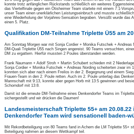
konnte trotz anfänglichen Rückstands schließlich ein weiteres Eggenstei
das Viertelfinale gegen ein Ötisheimer Team startete mit einem 7:1-Vorspr
unser Team einen unerklärlichen Leistungseinbruch und musste schließlich
eine Wiederholung der Vorjahres-Sensation begraben. Versüßt wurde das Au
einen 5. Platz.
Qualifikation DM-Teilnahme Triplette Ü55 am 20
Am Sonntag Morgen war mit Sonja Cordier + Monika Futschek + Andreas N
DM-Quali Triplette Ü55 nach Singen angereist. 90 Teams versuchten, eine
DM zu ergattern. Hierfür mussten 2 Poules überstanden werden.
Frank Naumann + Adolf Stroh + Martin Schubert schieden mit 2 Niederlagen
Sonja Cordier + Monika Futschek + Andreas Nording scheiterten zwar im 
konnten sich aber nach einem Freilos in der 2. Begegnung und einem Sieg 
Frauen-Team in den 2. Poule retten. Auch im 2. Poule unterlag das Denke
Mannschaft mit 9:13, konnte aber gegen Horb mit 13:5 gewinnen und besi
Schorndorf mit 13:8.
Damit ist die erneute DM-Teilnahme eines Denkendorfer Teams im Triplett
sichergestellt und wir drücken die Daumen!
Landesmeisterschaft Triplette 55+ am 20.08.22
Denkendorfer Team wird sensationell baden-wü
Mit Rekordbeteiligung von 80 Teams fand in Achern die LM Triplette 55+ s
Beteiligung nahmen an diesem Wettkampf teil.