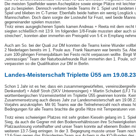
Die meisten Spielfelder waren Ascheplätze sowie einige Plätze mit leichter 
gut zu bespielen. Dennoch verloren beide Teams ihr 1. Spiel und landeten
Spiel und blieben im C-Turnier. Ebenfalls beide hatten ein wenig Losglück
Mannschaften. Doch dann sorgte der Losteufel für Frust, weil beide Manns
gegeneinander spielen mussten.
Trotz eines ausgeglichenen Spiels kamen Andreas + Reeta mit dem recht t
siegten schließlich mit 13:9. Im folgenden 1/8-Finale mussten aber auch 
streichen“, konnten aber immerhin ein Preisgeld von 5 € in Empfang nehm
Auch am So. bei der Quali zur DM konnten die Teams keine Wunder vollbr
2 Niederlagen bereits im 1. Poule aus. Frank Naumann war bereits Sa. Abe
zum 100-jährigen Firmenjubiläum bei Festo nicht verpassen wollte. Birgit
„reinrassiges“ Team der Naturboulefreunde Ruit immerhin den 1. Poule, sch
verpassten so die Qualifikation zur DM in Berlin.
Landes-Meisterschaft Triplette Ü55 am 19.08.23
Schon 1 Jahr ist es her, dass ein zusammengewürfeltes, vereinsübergre
Denkendorf) + Adolf Stroh (SKV Unterensingen) + Martin Schubert (LFJ Tü
württembergischen Vizemeistertitel im Triplette Ü55 gewinnen konnte. Kei
Zusammensetzung auch dieses Jahr zur Landesmeisterschaft am 19.08.23 
Vorjahrs anzuknüpfen. Mit 91 Teams war die Teilnehmerzahl noch etwas hö
Bedingungen für alle Teams brachte die große Hitze mit Temperaturen von 
Trotz eines schwierigen Platzes mit sehr groben Kieseln gelang im 1. Spie
Sieg, da auch die Gegner mit den Bodenverhältnissen ihre Schwierigkeiten
Platzauslosung vorteilhafter und unser Team konnte auf ebenem Boden mi
weiteren 13:7-Sieg erringen. In der 3. Begegnung musste unser Team noch
13:6-Sieg gegen das Präsidenten-Team aus Achern in die KO-Runden des A-