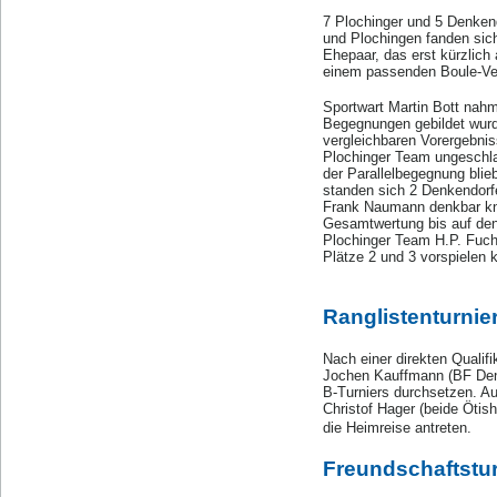
7 Plochinger und 5 Denken
und Plochingen fanden sic
Ehepaar, das erst kürzlic
einem passenden Boule-Ver
Sportwart Martin Bott nahm
Begegnungen gebildet wurd
vergleichbaren Vorergebni
Plochinger Team ungeschla
der Parallelbegegnung bli
standen sich 2 Denkendorfe
Frank Naumann denkbar kna
Gesamtwertung bis auf den
Plochinger Team H.P. Fuch
Plätze 2 und 3 vorspielen 
Ranglistenturnie
Nach einer direkten Qualif
Jochen Kauffmann (BF Denk
B-Turniers durchsetzen. A
Christof Hager (beide Ötis
die Heimreise antreten.
Freundschaftstur