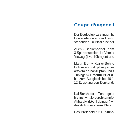
Coupe d’oignon 
Der Bouleclub Esslingen h
Boulegelände an der Esslin
stehenden 20 Plätze belegt
Auch 2 Denkendorfer Teams
3 Spitzenspieler der Verei
Vieweg (LFJ Tübingen) und
Martin Bott + Rainer Bohne
B-Turnier) und gelangten n
erfolgreich behaupten und 
Tübingen) + Martin Pillat 
bis zum Ausgleich bei 10:
12:11 gelang den Denkendo
Kai Burkhardt + Team gelan
bis ins Finale durchkämpfe
Akbaraly (LFJ Tübingen) + 
des A-Turniers vom Platz.
Das Preisgeld für 11 Stund