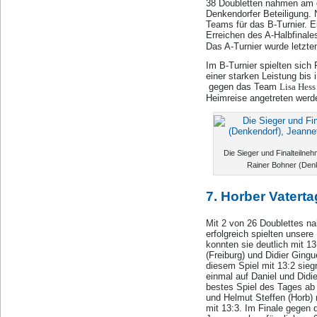
38 Doubletten nahmen am d
Denkendorfer Beteiligung. 
Teams für das B-Turnier. E
Erreichen des A-Halbfinale
Das A-Turnier wurde letzt
Im B-Turnier spielten sich
einer starken Leistung bis
gegen das Team
Lisa Hess
Heimreise angetreten werd
Die Sieger und Finalteilneh
Rainer Bohner (Denke
7. Horber Vaterta
Mit 2 von 26 Doublettes na
erfolgreich spielten unse
konnten sie deutlich mit 1
(Freiburg) und Didier Ging
diesem Spiel mit 13:2 sieg
einmal auf Daniel und Didie
bestes Spiel des Tages ab
und Helmut Steffen (Horb)
mit 13:3. Im Finale gegen