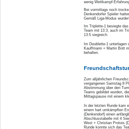
wenig Wettkampf-Erfahrun
Bei vormittags noch trocke
Denkendorfer Spieler hatte
Gemäß Liga-Modus wurden z
Im Triplette-1 besiegte d
Team mit 13:3, auch im Tri
13:5 siegreich.
Im Doublette-1 unterlagen 
Kauffmann + Martin Bott mi
behalten.
Freundschaftstur
Zum alljährlichen Freundsc
vergangenen Samstag 8 Plo
Abstimmung über den Turnie
Teams gebildet wurden, di
Mittagspause mit einem kl
In der letzten Runde kam e
einem hart umkämpften End
(Denkendorf) einen anfängl
Abschlusstabelle mit 4 Sie
West + Christian Protois (
Runde konnte sich das Tea