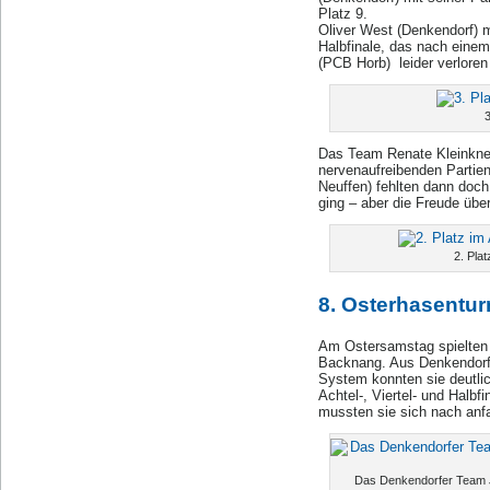
Platz 9.
Oliver West (Denkendorf) 
Halbfinale, das nach eine
(PCB Horb) leider verloren
3
Das Team Renate Kleinkne
nervenaufreibenden Partien
Neuffen) fehlten dann doch 
ging – aber die Freude über
2. Pla
8. Osterhasentur
Am Ostersamstag spielten 
Backnang. Aus Denkendorf 
System konnten sie deutlic
Achtel-, Viertel- und Halbf
mussten sie sich nach an
Das Denkendorfer Team J