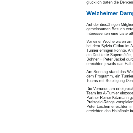
glücklich traten die Denken
Welzheimer Dampf
Auf der diesährigen Mitgli
gemeinsamen Besuch extern
Interessenten eine Liste at
Vor einer Woche waren am 
bei dem Sylvia Cittlau im 
Turnier erringen konnte. 
ein Doublette Supermêlée,
Bohner + Peter Jäckel dur
erreichten jeweils das Halbf
Am Sonntag stand das Welz
dem Programm, ein Turnier
Teams mit Beteiligung Denk
Die Vorrunde am erfolgreic
Team ins A-Turnier einzogen
Partner Reiner Kitzmann ge
Preisgeld-Ränge vorspiele
Peter Loichen erreichten i
erreichten das Halbfinale i