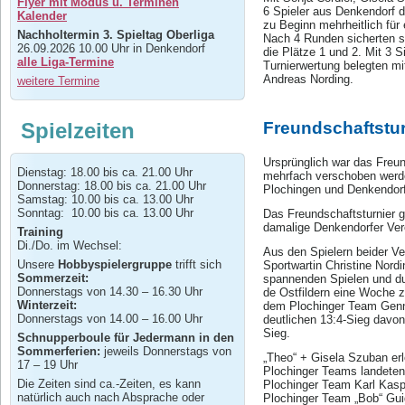
Flyer mit Modus u. Terminen
6 Spieler aus Denkendorf 
Kalender
zu Beginn mehrheitlich für
Nachholtermin 3. Spieltag Oberliga
Nach 4 Runden sicherten s
26.09.2026 10.00 Uhr in Denkendorf
die Plätze 1 und 2. Mit 3 
alle Liga-Termine
Turnierwertung belegten mi
Andreas Nording.
weitere Termine
Spielzeiten
Freundschaftstur
Ursprünglich war das Freun
Dienstag: 18.00 bis ca. 21.00 Uhr
mehrfach verschoben werden
Donnerstag: 18.00 bis ca. 21.00 Uhr
Plochingen und Denkendorf
Samstag: 10.00 bis ca. 13.00 Uhr
Sonntag: 10.00 bis ca. 13.00 Uhr
Das Freundschaftsturnier g
damalige Denkendorfer Verei
Training
Di./Do. im Wechsel:
Aus den Spielern beider Ver
Unsere
Hobbyspielergruppe
trifft sich
Sportwartin Christine Nor
Sommerzeit:
spannenden Spielen und du
Donnerstags von 14.30 – 16.30 Uhr
de Ostfildern eine Woche 
Winterzeit:
dem Plochinger Team Genna
Donnerstags von 14.00 – 16.00 Uhr
deutlichen 13:4-Sieg davon
Sieg.
Schnupperboule für Jedermann in den
Sommerferien:
jeweils Donnerstags von
„Theo“ + Gisela Szuban erl
17 – 19 Uhr
Plochinger Teams landeten 
Die Zeiten sind ca.-Zeiten, es kann
Plochinger Team Karl Kaspa
natürlich auch nach Absprache oder
Plochinger Team „Bob“ Gui