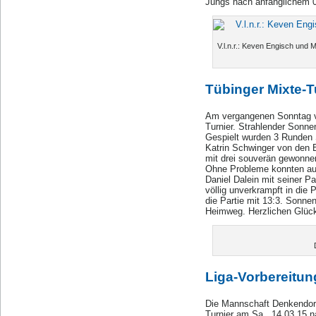
Jungs nach anfänglichem 0:
V.l.n.r.: Keven Engisch und 
Tübinger Mixte-T
Am vergangenen Sonntag ve
Turnier. Strahlender Sonn
Gespielt wurden 3 Runden 
Katrin Schwinger von den 
mit drei souverän gewonne
Ohne Probleme konnten auc
Daniel Dalein mit seiner P
völlig unverkrampft in die
die Partie mit 13:3. Sonne
Heimweg. Herzlichen Glück
Liga-Vorbereitun
Die Mannschaft Denkendorf
Turnier am Sa., 14.03.15 