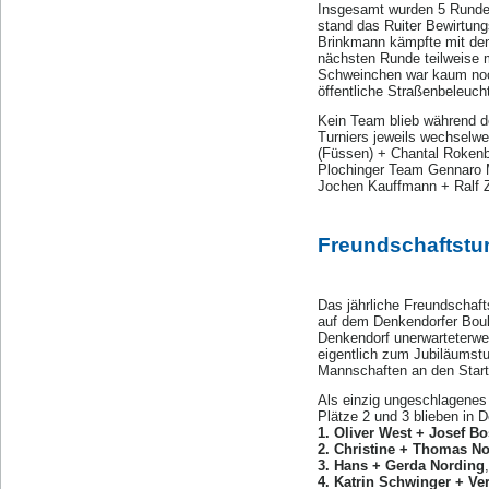
Insgesamt wurden 5 Runde
stand das Ruiter Bewirtun
Brinkmann kämpfte mit de
nächsten Runde teilweise m
Schweinchen war kaum noch 
öffentliche Straßenbeleuch
Kein Team blieb während de
Turniers jeweils wechselw
(Füssen) + Chantal Rokenba
Plochinger Team Gennaro M
Jochen Kauffmann + Ralf
Freundschaftstur
Das jährliche Freundschaf
auf dem Denkendorfer Boule
Denkendorf unerwarteterwe
eigentlich zum Jubiläumst
Mannschaften an den Start
Als einzig ungeschlagenes
Plätze 2 und 3 blieben in 
1. Oliver West + Josef B
2. Christine + Thomas N
3. Hans + Gerda Nording
4. Katrin Schwinger + V