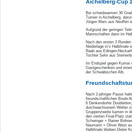
Aichelberg-Cup 2
Bei schwülwarmen 30 Grad 
Turnier in Aichelberg, daru
Jürgen Marx aus Neuffen a
Aufgrund der geringen Tei
Mannschaften dann im Halbf
Nach den ersten 3 Runden 
Niederlage in’s Halbfinale 
Raab aus Edingen-Neckarha
Tochter Selvi aus Steinenb
Im Endspiel gegen Kumar un
Gastgeschenken und einem 
der Schwäbischen Alb.
Freundschaftstur
Nach 2-jähriger Pause hat
freundschaftlichen Boule-We
6 Denkendorfer Doubletten
durchwachsenem Wetter zun
Gruppenzweite kamen in di
den vierten Final-Platz st
Schwinger + Rainer Bohner 
Naumann + Oliver West aus
Halbfinale blieben Dieter 