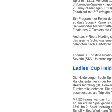
Spiel mit 13:11, verloren 
3 Vorrunden-Spielen knappe
2 Fanny-Niederlagen (0:13
Zeitablauf mit 8:7 erfolgrei
Ein Programmier-Fehler der
so dass Sonja + Rainer si
Denkendorfer Mannschaften
Finale des C-Turniers die 
Andreas + Reeta Nording s
das gleiche Schicksal eine
gelangten nach 4 erfolgrei
Thomas + Christine Nording
Severin (SKV Unterensingen
Ladies’ Cup Heid
Die Heidelberger Boule-Spi
Ranglistenturnier in der F
Reeta Nording
(BF Denken
Turnier teilzunehmen. Die 
beschlossen, als Triplette
Mit 22 Teams war das Turn
an. Im ersten Spiel gegen 
13:6. Im 2. Spiel überwog
Schell + Bea Wiedmann (BC 