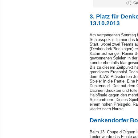
(4.), Ge
3. Platz für Denk
13.10.2013
Am vergangenen Sonntag fan
Schlosspokal-Turnier das l
Start, wobei zwei Teams 
(Denkendorf/Plochingen) er
Katrin Schwinger, Rainer 
gewonnenen Spielen in der 
konnte ebenfalls klar gew
Bis zu diesem Zeitpunkt ha
grandioses Ergebnis! Doch
dem BaWü-Präsidenten Jens
Spieler in die Partie. Eine
Denkendorf. Das auf dem Ce
Daumen drückten und tolle 
Halbfinale gegen den mehr
Spielpartnern. Dieses Spie
einem hohen Preisgeld, Ran
wieder nach Hause.
Denkendorfer Bou
Beim 13. Coupe d’Oignon i
Leider wurde das Finale au