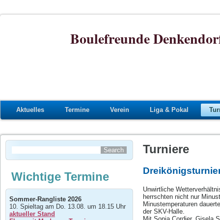
Boulefreunde Denkendorf
Aktuelles
Termine
Verein
Liga & Pokal
Tur
Turniere
Dreikönigsturnie
Wichtige Termine
Unwirtliche Wetterverhältn
herrschten nicht nur Minus
Sommer-Rangliste 2026
Minustemperaturen dauerte
10. Spieltag am Do. 13.08. um 18.15 Uhr
der SKV-Halle.
aktueller Stand
Mit Sonja Cordier, Gisela