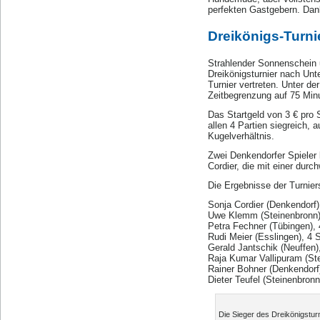
perfekten Gastgebern. Dank
Dreikönigs-Turni
Strahlender Sonnenschein u
Dreikönigsturnier nach Un
Turnier vertreten. Unter d
Zeitbegrenzung auf 75 Minu
Das Startgeld von 3 € pro 
allen 4 Partien siegreich, 
Kugelverhältnis.
Zwei Denkendorfer Spieler 
Cordier, die mit einer durc
Die Ergebnisse der Turniers
Sonja Cordier (Denkendorf)
Uwe Klemm (Steinenbronn)
Petra Fechner (Tübingen),
Rudi Meier (Esslingen), 4 
Gerald Jantschik (Neuffen)
Raja Kumar Vallipuram (St
Rainer Bohner (Denkendorf
Dieter Teufel (Steinenbron
Die Sieger des Dreikönigsturn