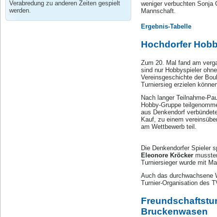
Verabredung zu anderen Zeiten gespielt
weniger verbuchten Sonja 
werden.
Mannschaft.
Ergebnis-Tabelle
Hochdorfer Hobby
Zum 20. Mal fand am verga
sind nur Hobbyspieler ohne
Vereinsgeschichte der Bou
Turniersieg erzielen könne
Nach langer Teilnahme-Paus
Hobby-Gruppe teilgenommen
aus Denkendorf verbündete 
Kauf, zu einem vereinsüb
am Wettbewerb teil.
Die Denkendorfer Spieler sp
Eleonore Kröcker
mussten
Turniersieger wurde mit Ma
Auch das durchwachsene We
Turnier-Organisation des T
Freundschaftstur
Bruckenwasen