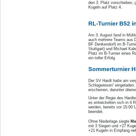
den 3. Platz vorschieben, 
Kugeln auf Platz 4.
RL-Turnier B52 i
Am 3. August fand in Mühlac
auch mehrere Teams aus D
BF Denkendorf) im B-Turni
Stuttgart) und Michael Kal
Platz im B-Turnier eines R
ein toller Erfolg.
Sommerturnier Ha
Der SV Hardt hatte am ver
Schlagwiesen“ eingeladen.
erschienen, darunter über
Unter der Regie des Hardt
es entwickelten sich in 4
werden, bereits vor 15:00 
beendet.
Ohne Niederlage siegte
Ma
mit 3 Siegen und +27 Kugel
+21 Kugeln in Empfang n