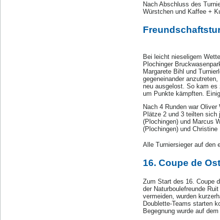
Nach Abschluss des Turnier
Würstchen und Kaffee + K
Freundschaftstur
Bei leicht nieseligem Wett
Plochinger Bruckwasenpark 
Margarete Bihl und Turnierl
gegeneinander anzutreten,
neu ausgelost. So kam es
um Punkte kämpften. Einig
Nach 4 Runden war Oliver 
Plätze 2 und 3 teilten sich
(Plochingen) und Marcus Wo
(Plochingen) und Christine
Alle Turniersieger auf den
16. Coupe de Ost
Zum Start des 16. Coupe d
der Naturboulefreunde Rui
vermeiden, wurden kurzerha
Doublette-Teams starten k
Begegnung wurde auf dem g