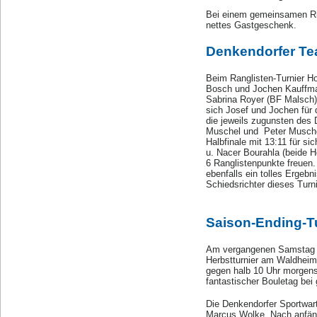
Bei einem gemeinsamen Rica
nettes Gastgeschenk.
Denkendorfer Tea
Beim Ranglisten-Turnier H
Bosch und Jochen Kauffman
Sabrina Royer (BF Malsch) 
sich Josef und Jochen für d
die jeweils zugunsten des
Muschel und Peter Muschel
Halbfinale mit 13:11 für 
u. Nacer Bourahla (beide H
6 Ranglistenpunkte freuen.
ebenfalls ein tolles Ergeb
Schiedsrichter dieses Turn
Saison-Ending-T
Am vergangenen Samstag li
Herbstturnier am Waldheim
gegen halb 10 Uhr morgens
fantastischer Bouletag bei
Die Denkendorfer Sportwart
Marcus Wolke. Nach anfängl