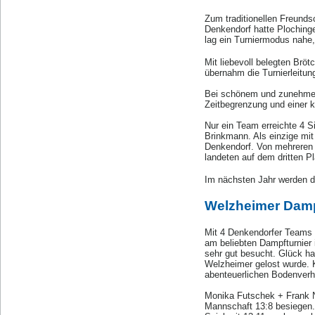
Zum traditionellen Freund
Denkendorf hatte Ploching
lag ein Turniermodus nahe,
Mit liebevoll belegten Brö
übernahm die Turnierleitu
Bei schönem und zunehmen
Zeitbegrenzung und einer 
Nur ein Team erreichte 4 S
Brinkmann. Als einzige mi
Denkendorf. Von mehreren 
landeten auf dem dritten Pl
Im nächsten Jahr werden di
Welzheimer Dampf
Mit 4 Denkendorfer Teams
am beliebten Dampfturnier
sehr gut besucht. Glück ha
Welzheimer gelost wurde. K
abenteuerlichen Bodenverhä
Monika Futschek + Frank N
Mannschaft 13:8 besiegen.