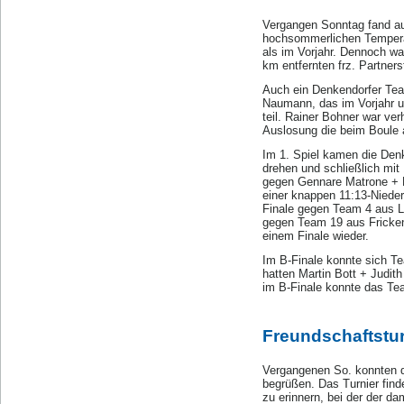
Vergangen Sonntag fand au
hochsommerlichen Temperat
als im Vorjahr. Dennoch wa
km entfernten frz. Partner
Auch ein Denkendorfer Team
Naumann, das im Vorjahr u
teil. Rainer Bohner war v
Auslosung die beim Boule a
Im 1. Spiel kamen die Den
drehen und schließlich mit
gegen Gennare Matrone + L
einer knappen 11:13-Nieder
Finale gegen Team 4 aus L
gegen Team 19 aus Frickenh
einem Finale wieder.
Im B-Finale konnte sich Te
hatten Martin Bott + Judit
im B-Finale konnte das Te
Freundschaftstur
Vergangenen So. konnten d
begrüßen. Das Turnier find
zu erinnern, bei der der da