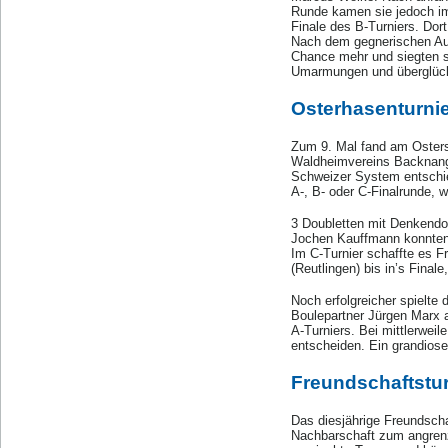
Runde kamen sie jedoch im
Finale des B-Turniers. Dor
Nach dem gegnerischen Aus
Chance mehr und siegten sc
Umarmungen und überglück
Osterhasenturni
Zum 9. Mal fand am Oster
Waldheimvereins Backnang 
Schweizer System entschie
A-, B- oder C-Finalrunde, 
3 Doubletten mit Denkendo
Jochen Kauffmann konnten si
Im C-Turnier schaffte es F
(Reutlingen) bis in’s Final
Noch erfolgreicher spielte 
Boulepartner Jürgen Marx a
A-Turniers. Bei mittlerweil
entscheiden. Ein grandiose
Freundschaftstur
Das diesjährige Freundscha
Nachbarschaft zum angrenze