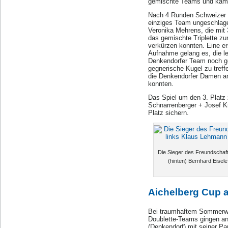
gemischte Teams und kämpf
Nach 4 Runden Schweizer S
einziges Team ungeschlage
Veronika Mehrens, die mit 
das gemischte Triplette zu
verkürzen konnten. Eine e
Aufnahme gelang es, die le
Denkendorfer Team noch ge
gegnerische Kugel zu treff
die Denkendorfer Damen am
konnten.
Das Spiel um den 3. Platz
Schnarrenberger + Josef Kn
Platz sichern.
Die Sieger des Freundschaft
(hinten) Bernhard Eisele
Aichelberg Cup a
Bei traumhaftem Sommerwett
Doublette-Teams gingen an 
(Denkendorf) mit seiner Pa