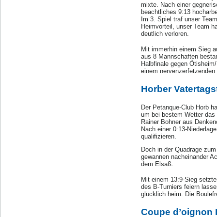
mixte. Nach einer gegneris
beachtliches 9:13 hocharbe
Im 3. Spiel traf unser Tea
Heimvorteil, unser Team ha
deutlich verloren.
Mit immerhin einem Sieg au
aus 8 Mannschaften bestand
Halbfinale gegen Ötisheim
einem nervenzerfetzenden 
Horber Vatertags
Der Petanque-Club Horb ha
um bei bestem Wetter das 
Rainer Bohner aus Denkendo
Nach einer 0:13-Niederlage
qualifizieren.
Doch in der Quadrage zum B-
gewannen nacheinander Ach
dem Elsaß.
Mit einem 13:9-Sieg setzte
des B-Turniers feiern lass
glücklich heim. Die Boulef
Coupe d’oignon 