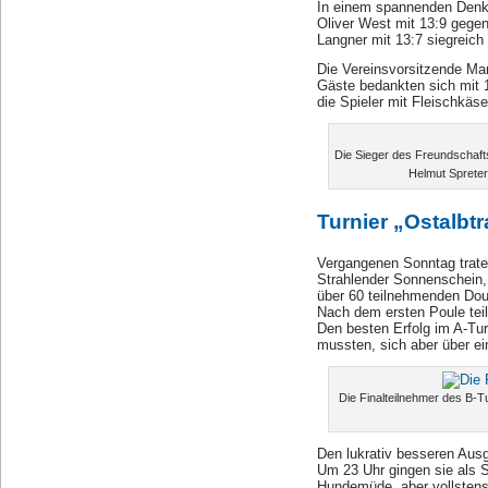
In einem spannenden Denke
Oliver West mit 13:9 gegen
Langner mit 13:7 siegreich
Die Vereinsvorsitzende Mar
Gäste bedankten sich mit 1
die Spieler mit Fleischkäs
Die Sieger des Freundschafts
Helmut Spreter
Turnier „Ostalb
Vergangenen Sonntag trate
Strahlender Sonnenschein, 
über 60 teilnehmenden Dou
Nach dem ersten Poule teil
Den besten Erfolg im A-Tur
mussten, sich aber über ei
Die Finalteilnehmer des B-T
Den lukrativ besseren Aus
Um 23 Uhr gingen sie als S
Hundemüde, aber vollstens