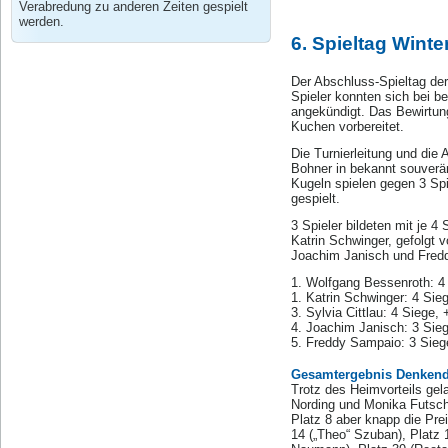
Verabredung zu anderen Zeiten gespielt
werden.
6. Spieltag Wint
Der Abschluss-Spieltag de
Spieler konnten sich bei b
angekündigt. Das Bewirtun
Kuchen vorbereitet.
Die Turnierleitung und di
Bohner in bekannt souverän
Kugeln spielen gegen 3 Sp
gespielt.
3 Spieler bildeten mit je 
Katrin Schwinger, gefolgt v
Joachim Janisch und Fredd
1. Wolfgang Bessenroth: 4
1. Katrin Schwinger: 4 Sie
3. Sylvia Cittlau: 4 Siege,
4. Joachim Janisch: 3 Sie
5. Freddy Sampaio: 3 Sieg
Gesamtergebnis Denkend
Trotz des Heimvorteils gel
Nording und Monika Futsche
Platz 8 aber knapp die Pre
14 („Theo“ Szuban), Platz 1