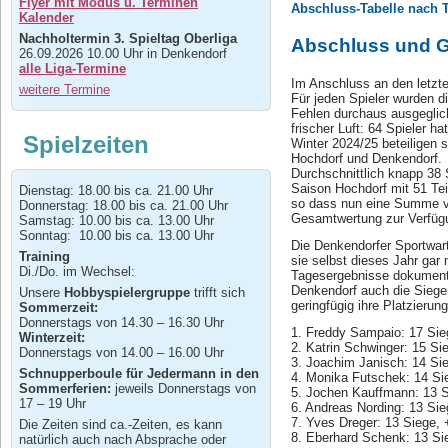
Flyer mit Modus u. Terminen
Abschluss-Tabelle nach T
Kalender
Nachholtermin 3. Spieltag Oberliga
Abschluss und G
26.09.2026 10.00 Uhr in Denkendorf
alle Liga-Termine
Im Anschluss an den letzte
weitere Termine
Für jeden Spieler wurden d
Fehlen durchaus ausgeglich
frischer Luft: 64 Spieler 
Spielzeiten
Winter 2024/25 beteiligen s
Hochdorf und Denkendorf.
Durchschnittlich knapp 38 
Saison Hochdorf mit 51 Te
Dienstag: 18.00 bis ca. 21.00 Uhr
so dass nun eine Summe vo
Donnerstag: 18.00 bis ca. 21.00 Uhr
Gesamtwertung zur Verfüg
Samstag: 10.00 bis ca. 13.00 Uhr
Sonntag: 10.00 bis ca. 13.00 Uhr
Die Denkendorfer Sportwar
Training
sie selbst dieses Jahr gar
Di./Do. im Wechsel:
Tagesergebnisse dokumentie
Denkendorf auch die Sieger
Unsere
Hobbyspielergruppe
trifft sich
geringfügig ihre Platzierun
Sommerzeit:
Donnerstags von 14.30 – 16.30 Uhr
1. Freddy Sampaio: 17 Sie
Winterzeit:
2. Katrin Schwinger: 15 Si
Donnerstags von 14.00 – 16.00 Uhr
3. Joachim Janisch: 14 Si
Schnupperboule für Jedermann in den
4. Monika Futschek: 14 Si
Sommerferien:
jeweils Donnerstags von
5. Jochen Kauffmann: 13 S
17 – 19 Uhr
6. Andreas Nording: 13 Si
7. Yves Dreger: 13 Siege,
Die Zeiten sind ca.-Zeiten, es kann
8. Eberhard Schenk: 13 Si
natürlich auch nach Absprache oder