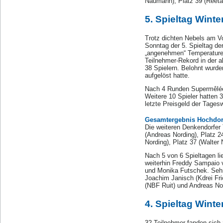
Naumann), Platz 39 (Reeta
5. Spieltag Wint
Trotz dichten Nebels am V
Sonntag der 5. Spieltag de
„angenehmen“ Temperaturen 
Teilnehmer-Rekord in der a
38 Spielern. Belohnt wurde
aufgelöst hatte.
Nach 4 Runden Supermêlée 
Weitere 10 Spieler hatten 3
letzte Preisgeld der Tages
Gesamtergebnis Hochdor
Die weiteren Denkendorfer 
(Andreas Nording), Platz 24
Nording), Platz 37 (Walter 
Nach 5 von 6 Spieltagen li
weiterhin Freddy Sampaio 
und Monika Futschek. Sehr
Joachim Janisch (Kdrei Fr
(NBF Ruit) und Andreas No
4. Spieltag Winte
32 Teilnehmer fanden sich