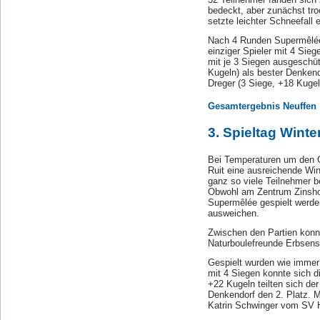
bedeckt, aber zunächst tro
setzte leichter Schneefall 
Nach 4 Runden Supermêlée 
einziger Spieler mit 4 Sie
mit je 3 Siegen ausgeschüt
Kugeln) als bester Denkend
Dreger (3 Siege, +18 Kugel
Gesamtergebnis Neuffen
3. Spieltag Winte
Bei Temperaturen um den Ge
Ruit eine ausreichende Wint
ganz so viele Teilnehmer b
Obwohl am Zentrum Zinsholz
Supermêlée gespielt werden
ausweichen.
Zwischen den Partien konn
Naturboulefreunde Erbsens
Gespielt wurden wie immer
mit 4 Siegen konnte sich d
+22 Kugeln teilten sich de
Denkendorf den 2. Platz. Mi
Katrin Schwinger vom SV H