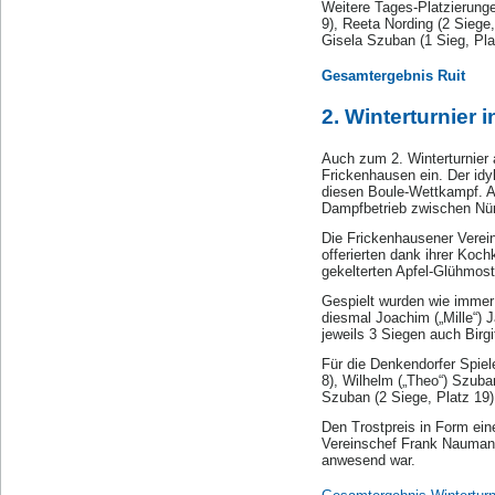
Weitere Tages-Platzierunge
9), Reeta Nording (2 Siege
Gisela Szuban (1 Sieg, Plat
Gesamtergebnis Ruit
2. Winterturnier 
Auch zum 2. Winterturnier
Frickenhausen ein. Der idy
diesen Boule-Wettkampf. A
Dampfbetrieb zwischen Nür
Die Frickenhausener Verein
offerierten dank ihrer Koc
gekelterten Apfel-Glühmos
Gespielt wurden wie immer
diesmal Joachim („Mille“) 
jeweils 3 Siegen auch Birg
Für die Denkendorfer Spiel
8), Wilhelm („Theo“) Szuba
Szuban (2 Siege, Platz 19)
Den Trostpreis in Form ein
Vereinschef Frank Naumann 
anwesend war.